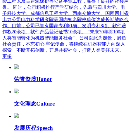
险工程以及古建筑保护等公益事业工程，赢得了良好的社会声
誉。 同时，公司积极推行产学研结合，先后与四川大学、电
子科技大学、成都信息工程大学、西南交通大学、国网四川省
电力公司电力科学研究院等国内知名院校单位达成长期战略合
作。目前，公司已拥有国家专利61项、发明专利8项、软件著
作权20余项、软件产品登记证书10余项。 “未来30年将100项
人类智能转化为机器智能服务社会”，公司以此为愿景，肩负
社会责任，不忘初心,牢记使命，将继续在机器智能方向深入
探索，不断开拓创新，开启共智社会，打造人类美好未来。
更多
荣誉资质
Honor
文化理念
Culture
发展历程
Speech