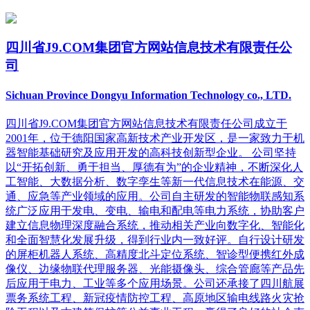
四川省J9.COM集团官方网站信息技术有限责任公
司
Sichuan Province Dongyu Information Technology co., LTD.
四川省J9.COM集团官方网站信息技术有限责任公司成立于
2001年，位于德阳国家高新技术产业开发区，是一家致力于机
器智能基础研究及应用开发的高科技创新型企业。 公司坚持
以“开拓创新、勇于担当、厚德有为”的企业精神，不断深化人
工智能、大数据分析、数字孪生等新一代信息技术在能源、交
通、应急等产业领域的应用。公司自主研发的智能物联感知系
统广泛应用于发电、变电、输电和配电等电力系统，协助客户
建立信息物理深度融合系统，推动相关产业向数字化、智能化
和全面智慧化发展升级，得到行业内一致好评。自行设计研发
的屏柜机器人系统、高精度北斗定位系统、智诊型便携红外成
像仪、边缘物联代理服务器、光能摄像头、综合管廊等产品先
后应用于电力、工业等多个应用场景。公司还承接了四川航展
票务系统工程、新冠疫情防控工程、高原地区输电线路火灾抢